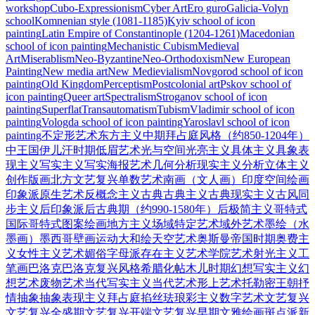
workshop
Cubo-Expressionism
Cyber Art
Ero guro
Galicia-Volyn
school
Komnenian style (1081-1185)
Kyiv school of icon
painting
Latin Empire of Constantinople (1204-1261)
Macedonian
school of icon painting
Mechanistic Cubism
Medieval
Art
Miserablism
Neo-Byzantine
Neo-Orthodoxism
New European
Painting
New media art
New Medievialism
Novgorod school of icon
painting
Old Kingdom
Perceptism
Postcolonial art
Pskov school of
icon painting
Queer art
Spectralism
Stroganov school of icon
painting
Superflat
Transautomatism
Tubism
Vladimir school of icon
painting
Vologda school of icon painting
Yaroslavl school of icon
painting
不定形艺术
东方主义
中期拜占庭风格（约850-1204年）
中王国
伊儿汗时期
低眉艺术
光与空间
光亮主义
具体主义
具象表
现主义
写实主义
写实海报艺术
几何
分析现实主义
分析立体主义
创作版画
北方文艺复兴
单数艺术
南画（文人画）
印度空间绘画
印象派
原生艺术
反概念主义
古典
古典主义
古典现实主义
古风
同
步主义
后印象派
后古典期（约990-1580年）
后极简主义
哥特式
国际哥特式
图案绘画
地方主义
场域特定艺术
域外艺术
墨绘（水
墨画）
墨西哥壁画运动
大和绘
天空艺术
奥斯曼帝国时期
奥费主
义
女性主义艺术
媚俗
字母派
存在主义艺术
学院艺术
射光主义
工
笔画
巴洛克
巴洛克复兴风格
希腊化
帖木儿时期
幻想写实主义
幻
想艺术
废物艺术
当代写实主义
当代艺术
形上艺术
托勒密王朝
抒
情抽象
抽象表现主义
拜占庭
掐丝珐琅彩主义
数字艺术
文艺复兴
文艺复兴全盛期
文艺复兴开端
文艺复兴早期
文雅绘画
斑点派
新