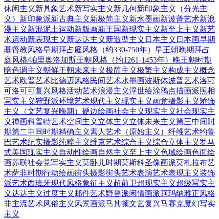
休闲主义
新具象艺术
新写实主义
新几何
新印象主义（分光主
义）
新印象派
新古典主义
新极简主义
新水墨画
新波普艺术
新浪
漫主义
新混泥土运动
新版画
新王国
新现实主义
新至上主义
新艺
术运动
新表现主义
新达达主义
新造型主义
日本主义
日本画
早期
基督教风格
早期拜占庭风格（约330-750年）
早王朝
晚期拜占
庭风格/帕里奥洛加斯王朝风格（约1261-1453年）
晚王朝时期
暗色调主义
朝鲜王朝
未来主义
极简主义
极繁主义
构成主义
概念
艺术
欧普艺术
比德迈风格
民间艺术
水墨画
波斯体
波普艺术
洛可
可
洛可可复兴风格
活动艺术
浪漫主义
浮世绘
涂鸦
点描画派
照相
写实主义
狩野派
环境艺术
现代主义
现实主义
画意摄影主义
矫饰
主义（文艺复兴晚期）
硬边绘画
社会主义现实主义
社会现实主
义
禅画
科普特艺术
空间主义
立体主义
立体未来主义
第三中间时
期
第二中间时期
精确主义
素人艺术（原始主义）
纤维艺术
约鲁
巴艺术
纪实摄影
纯粹主义
维京艺术
综合主义
综合立体主义
罗马
式
美国现实主义
自动性绘画
自然主义
至上主义
色域绘画
色面绘
画
苏联社会党写实主义
莫卧儿时期
莫斯科圣像画派
莫札拉布艺
术
萨非时期
行动绘画
街头摄影
街头艺术
表演艺术
表现主义
装饰
派艺术
西班牙现代风格
象征主义
超前卫
超现实主义
超级写实主
义
达达主义
过度主义
邮件艺术
野兽派
闲情画派
阿玛纳
雅正风格
非主流艺术
风俗主义
风景画派
马其顿文艺复兴
马赛克
魔幻写实
主义