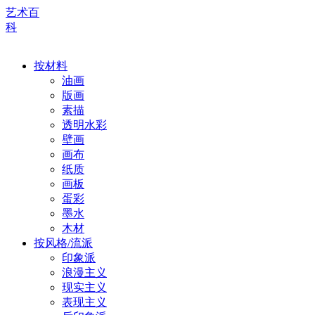
艺术百
科
按材料
油画
版画
素描
透明水彩
壁画
画布
纸质
画板
蛋彩
墨水
木材
按风格/流派
印象派
浪漫主义
现实主义
表现主义