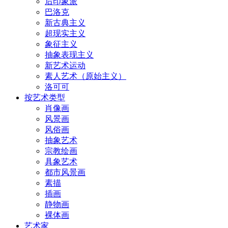
后印象派
巴洛克
新古典主义
超现实主义
象征主义
抽象表现主义
新艺术运动
素人艺术（原始主义）
洛可可
按艺术类型
肖像画
风景画
风俗画
抽象艺术
宗教绘画
具象艺术
都市风景画
素描
插画
静物画
裸体画
艺术家