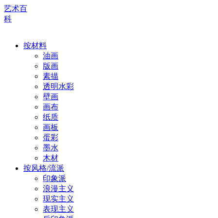
艺术百
科
按材料
油画
版画
素描
透明水彩
壁画
画布
纸质
画板
蛋彩
墨水
木材
按风格/流派
印象派
浪漫主义
现实主义
表现主义