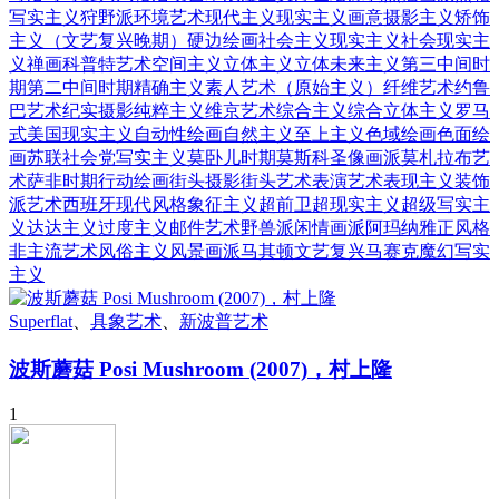
写实主义
狩野派
环境艺术
现代主义
现实主义
画意摄影主义
矫饰
主义（文艺复兴晚期）
硬边绘画
社会主义现实主义
社会现实主
义
禅画
科普特艺术
空间主义
立体主义
立体未来主义
第三中间时
期
第二中间时期
精确主义
素人艺术（原始主义）
纤维艺术
约鲁
巴艺术
纪实摄影
纯粹主义
维京艺术
综合主义
综合立体主义
罗马
式
美国现实主义
自动性绘画
自然主义
至上主义
色域绘画
色面绘
画
苏联社会党写实主义
莫卧儿时期
莫斯科圣像画派
莫札拉布艺
术
萨非时期
行动绘画
街头摄影
街头艺术
表演艺术
表现主义
装饰
派艺术
西班牙现代风格
象征主义
超前卫
超现实主义
超级写实主
义
达达主义
过度主义
邮件艺术
野兽派
闲情画派
阿玛纳
雅正风格
非主流艺术
风俗主义
风景画派
马其顿文艺复兴
马赛克
魔幻写实
主义
Superflat
、
具象艺术
、
新波普艺术
波斯蘑菇 Posi Mushroom (2007)，村上隆
1