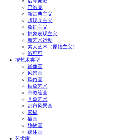
后印象派
巴洛克
新古典主义
超现实主义
象征主义
抽象表现主义
新艺术运动
素人艺术（原始主义）
洛可可
按艺术类型
肖像画
风景画
风俗画
抽象艺术
宗教绘画
具象艺术
都市风景画
素描
插画
静物画
裸体画
艺术家