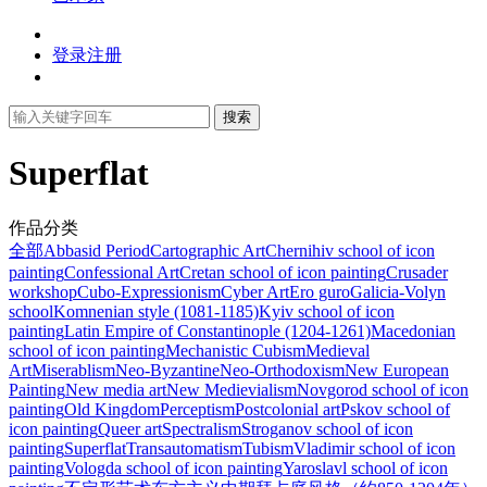
登录
注册
搜索
Superflat
作品分类
全部
Abbasid Period
Cartographic Art
Chernihiv school of icon
painting
Confessional Art
Cretan school of icon painting
Crusader
workshop
Cubo-Expressionism
Cyber Art
Ero guro
Galicia-Volyn
school
Komnenian style (1081-1185)
Kyiv school of icon
painting
Latin Empire of Constantinople (1204-1261)
Macedonian
school of icon painting
Mechanistic Cubism
Medieval
Art
Miserablism
Neo-Byzantine
Neo-Orthodoxism
New European
Painting
New media art
New Medievialism
Novgorod school of icon
painting
Old Kingdom
Perceptism
Postcolonial art
Pskov school of
icon painting
Queer art
Spectralism
Stroganov school of icon
painting
Superflat
Transautomatism
Tubism
Vladimir school of icon
painting
Vologda school of icon painting
Yaroslavl school of icon