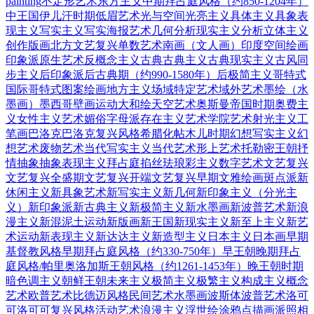
painting
不定形艺术
东方主义
中期拜占庭风格（约850-1204年）
中王国
伊儿汗时期
低眉艺术
光与空间
光亮主义
具体主义
具象表
现主义
写实主义
写实海报艺术
几何
分析现实主义
分析立体主义
创作版画
北方文艺复兴
单数艺术
南画（文人画）
印度空间绘画
印象派
原生艺术
反概念主义
古典
古典主义
古典现实主义
古风
同
步主义
后印象派
后古典期（约990-1580年）
后极简主义
哥特式
国际哥特式
图案绘画
地方主义
场域特定艺术
域外艺术
墨绘（水
墨画）
墨西哥壁画运动
大和绘
天空艺术
奥斯曼帝国时期
奥费主
义
女性主义艺术
媚俗
字母派
存在主义艺术
学院艺术
射光主义
工
笔画
巴洛克
巴洛克复兴风格
希腊化
帖木儿时期
幻想写实主义
幻
想艺术
废物艺术
当代写实主义
当代艺术
形上艺术
托勒密王朝
抒
情抽象
抽象表现主义
拜占庭
掐丝珐琅彩主义
数字艺术
文艺复兴
文艺复兴全盛期
文艺复兴开端
文艺复兴早期
文雅绘画
斑点派
新
休闲主义
新具象艺术
新写实主义
新几何
新印象主义（分光主
义）
新印象派
新古典主义
新极简主义
新水墨画
新波普艺术
新浪
漫主义
新混泥土运动
新版画
新王国
新现实主义
新至上主义
新艺
术运动
新表现主义
新达达主义
新造型主义
日本主义
日本画
早期
基督教风格
早期拜占庭风格（约330-750年）
早王朝
晚期拜占
庭风格/帕里奥洛加斯王朝风格（约1261-1453年）
晚王朝时期
暗色调主义
朝鲜王朝
未来主义
极简主义
极繁主义
构成主义
概念
艺术
欧普艺术
比德迈风格
民间艺术
水墨画
波斯体
波普艺术
洛可
可
洛可可复兴风格
活动艺术
浪漫主义
浮世绘
涂鸦
点描画派
照相