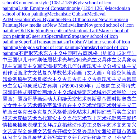
school
Komnenian style (1081-1185)
Kyiv school of icon
painting
Latin Empire of Constantinople (1204-1261)
Macedonian
school of icon painting
Mechanistic Cubism
Medieval
Art
Miserablism
Neo-Byzantine
Neo-Orthodoxism
New European
Painting
New media art
New Medievialism
Novgorod school of icon
painting
Old Kingdom
Perceptism
Postcolonial art
Pskov school of
icon painting
Queer art
Spectralism
Stroganov school of icon
painting
Superflat
Transautomatism
Tubism
Vladimir school of icon
painting
Vologda school of icon painting
Yaroslavl school of icon
painting
不定形艺术
东方主义
中期拜占庭风格（约850-1204年）
中王国
伊儿汗时期
低眉艺术
光与空间
光亮主义
具体主义
具象表
现主义
写实主义
写实海报艺术
几何
分析现实主义
分析立体主义
创作版画
北方文艺复兴
单数艺术
南画（文人画）
印度空间绘画
印象派
原生艺术
反概念主义
古典
古典主义
古典现实主义
古风
同
步主义
后印象派
后古典期（约990-1580年）
后极简主义
哥特式
国际哥特式
图案绘画
地方主义
场域特定艺术
域外艺术
墨绘（水
墨画）
墨西哥壁画运动
大和绘
天空艺术
奥斯曼帝国时期
奥费主
义
女性主义艺术
媚俗
字母派
存在主义艺术
学院艺术
射光主义
工
笔画
巴洛克
巴洛克复兴风格
希腊化
帖木儿时期
幻想写实主义
幻
想艺术
废物艺术
当代写实主义
当代艺术
形上艺术
托勒密王朝
抒
情抽象
抽象表现主义
拜占庭
掐丝珐琅彩主义
数字艺术
文艺复兴
文艺复兴全盛期
文艺复兴开端
文艺复兴早期
文雅绘画
斑点派
新
休闲主义
新具象艺术
新写实主义
新几何
新印象主义（分光主