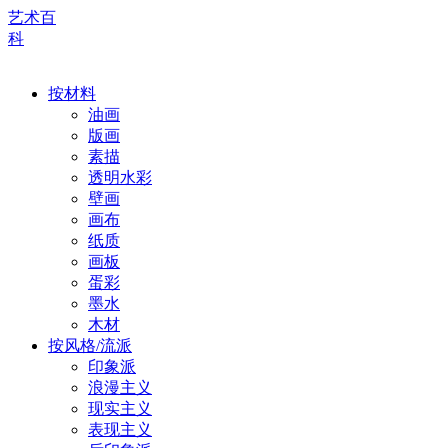
艺术百
科
按材料
油画
版画
素描
透明水彩
壁画
画布
纸质
画板
蛋彩
墨水
木材
按风格/流派
印象派
浪漫主义
现实主义
表现主义