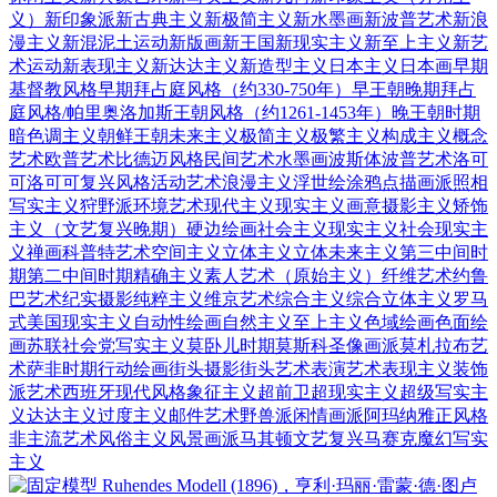
义）
新印象派
新古典主义
新极简主义
新水墨画
新波普艺术
新浪
漫主义
新混泥土运动
新版画
新王国
新现实主义
新至上主义
新艺
术运动
新表现主义
新达达主义
新造型主义
日本主义
日本画
早期
基督教风格
早期拜占庭风格（约330-750年）
早王朝
晚期拜占
庭风格/帕里奥洛加斯王朝风格（约1261-1453年）
晚王朝时期
暗色调主义
朝鲜王朝
未来主义
极简主义
极繁主义
构成主义
概念
艺术
欧普艺术
比德迈风格
民间艺术
水墨画
波斯体
波普艺术
洛可
可
洛可可复兴风格
活动艺术
浪漫主义
浮世绘
涂鸦
点描画派
照相
写实主义
狩野派
环境艺术
现代主义
现实主义
画意摄影主义
矫饰
主义（文艺复兴晚期）
硬边绘画
社会主义现实主义
社会现实主
义
禅画
科普特艺术
空间主义
立体主义
立体未来主义
第三中间时
期
第二中间时期
精确主义
素人艺术（原始主义）
纤维艺术
约鲁
巴艺术
纪实摄影
纯粹主义
维京艺术
综合主义
综合立体主义
罗马
式
美国现实主义
自动性绘画
自然主义
至上主义
色域绘画
色面绘
画
苏联社会党写实主义
莫卧儿时期
莫斯科圣像画派
莫札拉布艺
术
萨非时期
行动绘画
街头摄影
街头艺术
表演艺术
表现主义
装饰
派艺术
西班牙现代风格
象征主义
超前卫
超现实主义
超级写实主
义
达达主义
过度主义
邮件艺术
野兽派
闲情画派
阿玛纳
雅正风格
非主流艺术
风俗主义
风景画派
马其顿文艺复兴
马赛克
魔幻写实
主义