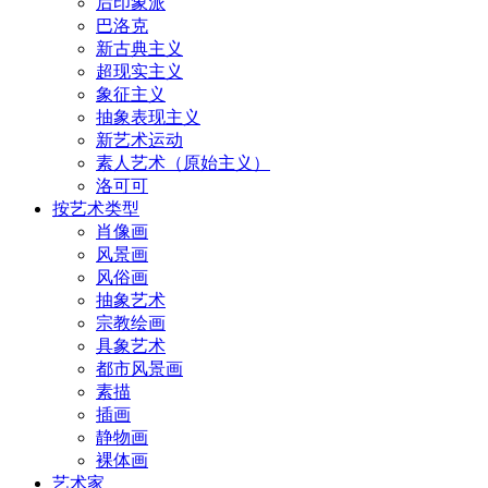
后印象派
巴洛克
新古典主义
超现实主义
象征主义
抽象表现主义
新艺术运动
素人艺术（原始主义）
洛可可
按艺术类型
肖像画
风景画
风俗画
抽象艺术
宗教绘画
具象艺术
都市风景画
素描
插画
静物画
裸体画
艺术家