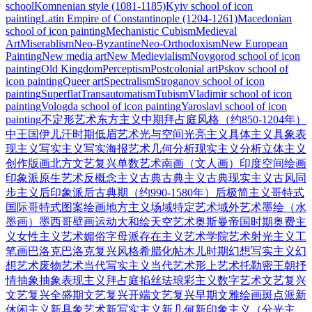
school
Komnenian style (1081-1185)
Kyiv school of icon
painting
Latin Empire of Constantinople (1204-1261)
Macedonian
school of icon painting
Mechanistic Cubism
Medieval
Art
Miserablism
Neo-Byzantine
Neo-Orthodoxism
New European
Painting
New media art
New Medievialism
Novgorod school of icon
painting
Old Kingdom
Perceptism
Postcolonial art
Pskov school of
icon painting
Queer art
Spectralism
Stroganov school of icon
painting
Superflat
Transautomatism
Tubism
Vladimir school of icon
painting
Vologda school of icon painting
Yaroslavl school of icon
painting
不定形艺术
东方主义
中期拜占庭风格（约850-1204年）
中王国
伊儿汗时期
低眉艺术
光与空间
光亮主义
具体主义
具象表
现主义
写实主义
写实海报艺术
几何
分析现实主义
分析立体主义
创作版画
北方文艺复兴
单数艺术
南画（文人画）
印度空间绘画
印象派
原生艺术
反概念主义
古典
古典主义
古典现实主义
古风
同
步主义
后印象派
后古典期（约990-1580年）
后极简主义
哥特式
国际哥特式
图案绘画
地方主义
场域特定艺术
域外艺术
墨绘（水
墨画）
墨西哥壁画运动
大和绘
天空艺术
奥斯曼帝国时期
奥费主
义
女性主义艺术
媚俗
字母派
存在主义艺术
学院艺术
射光主义
工
笔画
巴洛克
巴洛克复兴风格
希腊化
帖木儿时期
幻想写实主义
幻
想艺术
废物艺术
当代写实主义
当代艺术
形上艺术
托勒密王朝
抒
情抽象
抽象表现主义
拜占庭
掐丝珐琅彩主义
数字艺术
文艺复兴
文艺复兴全盛期
文艺复兴开端
文艺复兴早期
文雅绘画
斑点派
新
休闲主义
新具象艺术
新写实主义
新几何
新印象主义（分光主