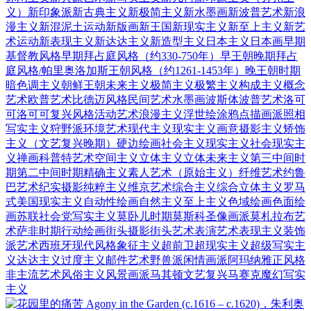
义）
新印象派
新古典主义
新极简主义
新水墨画
新波普艺术
新浪
漫主义
新混泥土运动
新版画
新王国
新现实主义
新至上主义
新艺
术运动
新表现主义
新达达主义
新造型主义
日本主义
日本画
早期
基督教风格
早期拜占庭风格（约330-750年）
早王朝
晚期拜占
庭风格/帕里奥洛加斯王朝风格（约1261-1453年）
晚王朝时期
暗色调主义
朝鲜王朝
未来主义
极简主义
极繁主义
构成主义
概念
艺术
欧普艺术
比德迈风格
民间艺术
水墨画
波斯体
波普艺术
洛可
可
洛可可复兴风格
活动艺术
浪漫主义
浮世绘
涂鸦
点描画派
照相
写实主义
狩野派
环境艺术
现代主义
现实主义
画意摄影主义
矫饰
主义（文艺复兴晚期）
硬边绘画
社会主义现实主义
社会现实主
义
禅画
科普特艺术
空间主义
立体主义
立体未来主义
第三中间时
期
第二中间时期
精确主义
素人艺术（原始主义）
纤维艺术
约鲁
巴艺术
纪实摄影
纯粹主义
维京艺术
综合主义
综合立体主义
罗马
式
美国现实主义
自动性绘画
自然主义
至上主义
色域绘画
色面绘
画
苏联社会党写实主义
莫卧儿时期
莫斯科圣像画派
莫札拉布艺
术
萨非时期
行动绘画
街头摄影
街头艺术
表演艺术
表现主义
装饰
派艺术
西班牙现代风格
象征主义
超前卫
超现实主义
超级写实主
义
达达主义
过度主义
邮件艺术
野兽派
闲情画派
阿玛纳
雅正风格
非主流艺术
风俗主义
风景画派
马其顿文艺复兴
马赛克
魔幻写实
主义