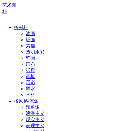
艺术百
科
按材料
油画
版画
素描
透明水彩
壁画
画布
纸质
画板
蛋彩
墨水
木材
按风格/流派
印象派
浪漫主义
现实主义
表现主义