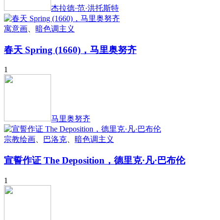
杰拉德·范·洪托斯特
寓意画
、
暗色调主义
春天 Spring (1660)，马里奥努齐
1
马里奥努齐
宗教绘画
、
巴洛克
、
暗色调主义
宣誓作证 The Deposition，德里克·凡·巴布伦
1