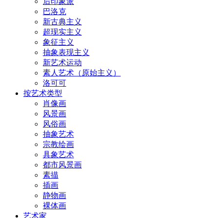
后印象派
巴洛克
新古典主义
超现实主义
象征主义
抽象表现主义
新艺术运动
素人艺术（原始主义）
洛可可
按艺术类型
肖像画
风景画
风俗画
抽象艺术
宗教绘画
具象艺术
都市风景画
素描
插画
静物画
裸体画
艺术家