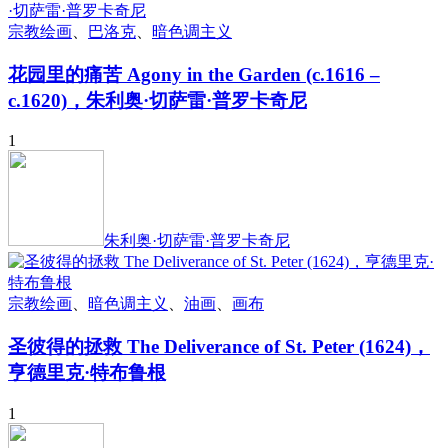
宗教绘画
、
巴洛克
、
暗色调主义
花园里的痛苦 Agony in the Garden (c.1616 –
c.1620)，朱利奥·切萨雷·普罗卡奇尼
1
朱利奥·切萨雷·普罗卡奇尼
宗教绘画
、
暗色调主义
、
油画
、
画布
圣彼得的拯救 The Deliverance of St. Peter (1624)，
亨德里克·特布鲁根
1