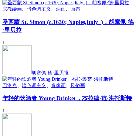
宗教绘画
、
暗色调主义
、
油画
、
画布
圣西蒙 St. Simon (c.1630; Naples,Italy )，胡塞佩·德
·里贝拉
1
胡塞佩·德·里贝拉
巴洛克
、
暗色调主义
、
肖像画
、
风俗画
年轻的饮酒者 Young Drinker，杰拉德·范·洪托斯特
1