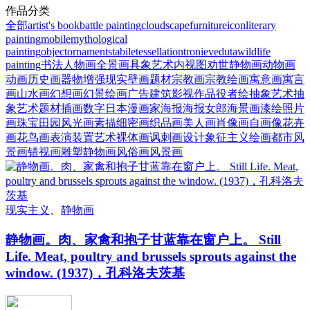
作品分类
全部
artist's book
battle painting
cloudscape
furniture
icon
literary
painting
mobile
mythological
painting
object
ornament
stabile
tessellation
tronie
veduta
wildlife
painting
书法
人物画
全景画
具象艺术
内视图
劝世静物画
动物画
动画
历史画
器物
增强现实
壁画题材
宗教画
宗教绘画
寓意画
寓言
画
山水画
幻想画
幻景绘画
广告
建筑
影视作品
役者绘
抽象艺术
抽
象艺术题材
插画
数字
日本漫画家
海报
海报女郎
海景画
漆绘
照片
画
珠宝
田园风光画
素描
细密画
织品画
美人画
肖像画
自画像
花卉
画
花鸟画
表演
装置艺术
裸体画
讽刺画
设计
象征主义绘画
都市风
景画
错视画
雕塑
静物画
风俗画
风景画
现实主义
、
静物画
静物画。肉、家禽和抱子甘蓝靠在窗户上。 Still
Life. Meat, poultry and brussels sprouts against the
window. (1937)，孔科洛夫茨基