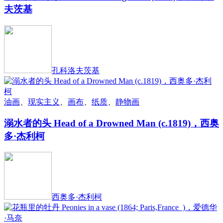
夫茨基
孔科洛夫茨基
油画
、
现实主义
、
画布
、
纸质
、
静物画
溺水者的头 Head of a Drowned Man (c.1819)，西奥
多·杰利柯
西奥多·杰利柯