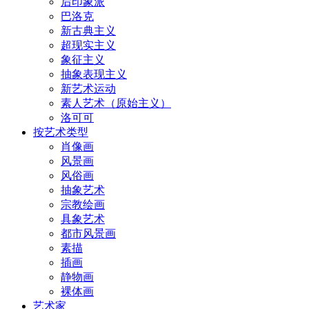
后印象派
巴洛克
新古典主义
超现实主义
象征主义
抽象表现主义
新艺术运动
素人艺术（原始主义）
洛可可
按艺术类型
肖像画
风景画
风俗画
抽象艺术
宗教绘画
具象艺术
都市风景画
素描
插画
静物画
裸体画
艺术家