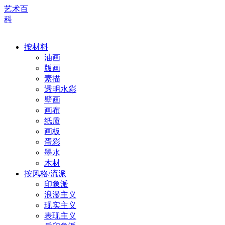
艺术百
科
按材料
油画
版画
素描
透明水彩
壁画
画布
纸质
画板
蛋彩
墨水
木材
按风格/流派
印象派
浪漫主义
现实主义
表现主义