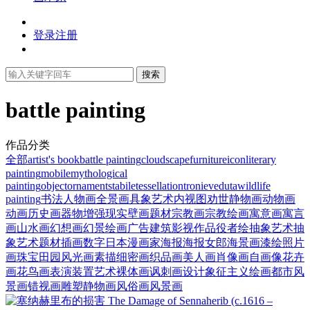
登录
注册
搜索
battle painting
作品分类
全部
artist's book
battle painting
cloudscape
furniture
icon
literary
painting
mobile
mythological
painting
object
ornament
stabile
tessellation
tronie
veduta
wildlife
painting
书法
人物画
全景画
具象艺术
内视图
劝世静物画
动物画
动画
历史画
器物
增强现实
壁画题材
宗教画
宗教绘画
寓意画
寓言
画
山水画
幻想画
幻景绘画
广告
建筑
影视作品
役者绘
抽象艺术
抽
象艺术题材
插画
数字
日本漫画家
海报
海报女郎
海景画
漆绘
照片
画
珠宝
田园风光画
素描
细密画
织品画
美人画
肖像画
自画像
花卉
画
花鸟画
表演
装置艺术
裸体画
讽刺画
设计
象征主义绘画
都市风
景画
错视画
雕塑
静物画
风俗画
风景画