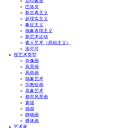
后印象派
巴洛克
新古典主义
超现实主义
象征主义
抽象表现主义
新艺术运动
素人艺术（原始主义）
洛可可
按艺术类型
肖像画
风景画
风俗画
抽象艺术
宗教绘画
具象艺术
都市风景画
素描
插画
静物画
裸体画
艺术家