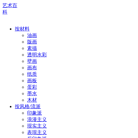
艺术百
科
按材料
油画
版画
素描
透明水彩
壁画
画布
纸质
画板
蛋彩
墨水
木材
按风格/流派
印象派
浪漫主义
现实主义
表现主义