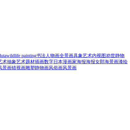
duta
wildlife painting
书法
人物画
全景画
具象艺术
内视图
劝世静物
艺术
抽象艺术题材
插画
数字
日本漫画家
海报
海报女郎
海景画
漆绘
风景画
错视画
雕塑
静物画
风俗画
风景画