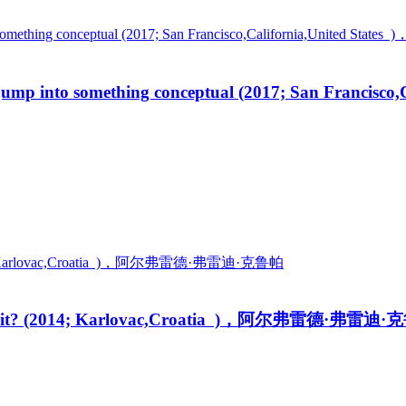
into something conceptual (2017; San Francis
 it? (2014; Karlovac,Croatia )，阿尔弗雷德·弗雷迪