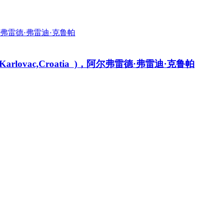
14; Karlovac,Croatia )，阿尔弗雷德·弗雷迪·克鲁帕