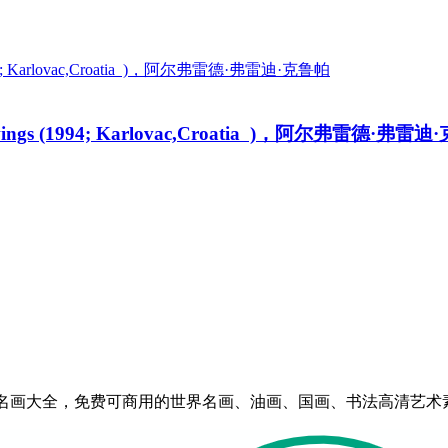
rawings (1994; Karlovac,Croatia )，阿尔弗雷德·弗雷
eserved | 艺术百科-世界名画大全，免费可商用的世界名画、油画、国画、书法高清