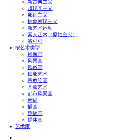
新古典主义
超现实主义
象征主义
抽象表现主义
新艺术运动
素人艺术（原始主义）
洛可可
按艺术类型
肖像画
风景画
风俗画
抽象艺术
宗教绘画
具象艺术
都市风景画
素描
插画
静物画
裸体画
艺术家