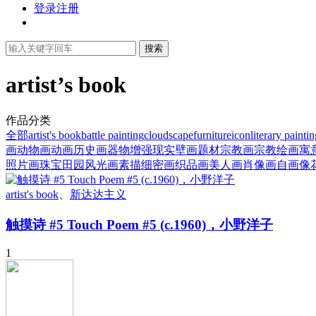
登录
注册
搜索
artist’s book
作品分类
全部
artist's book
battle painting
cloudscape
furniture
icon
literary painti
画
动物画
动画
历史画
器物
增强现实
壁画题材
宗教画
宗教绘画
寓
照片画
珠宝
田园风光画
素描
细密画
织品画
美人画
肖像画
自画像
artist's book
、
新达达主义
触摸诗 #5 Touch Poem #5 (c.1960)，小野洋子
1