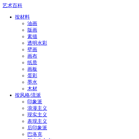
艺术百科
按材料
油画
版画
素描
透明水彩
壁画
画布
纸质
画板
蛋彩
墨水
木材
按风格/流派
印象派
浪漫主义
现实主义
表现主义
后印象派
巴洛克