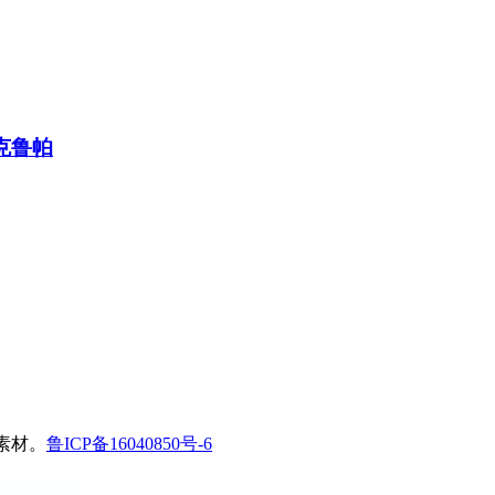
迪·克鲁帕
艺术素材。
鲁ICP备16040850号-6