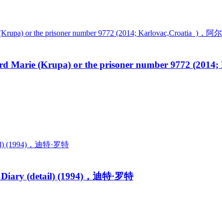
(Krupa) or the prisoner number 9772 (20
& Diary (detail) (1994)，迪特·罗特