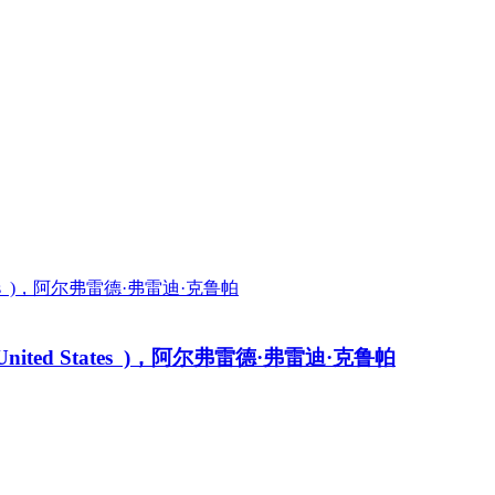
rnia,United States )，阿尔弗雷德·弗雷迪·克鲁帕