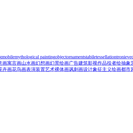
ng
mobile
mythological painting
object
ornament
stabile
tessellation
tronie
ve
意画
寓言画
山水画
幻想画
幻景绘画
广告
建筑
影视作品
役者绘
抽象
花卉画
花鸟画
表演
装置艺术
裸体画
讽刺画
设计
象征主义绘画
都市