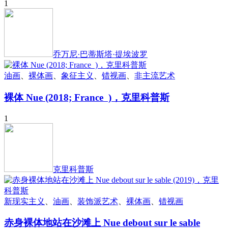
1
乔万尼·巴蒂斯塔·提埃波罗
油画
、
裸体画
、
象征主义
、
错视画
、
非主流艺术
裸体 Nue (2018; France )，克里科普斯
1
克里科普斯
新现实主义
、
油画
、
装饰派艺术
、
裸体画
、
错视画
赤身裸体地站在沙滩上 Nue debout sur le sable