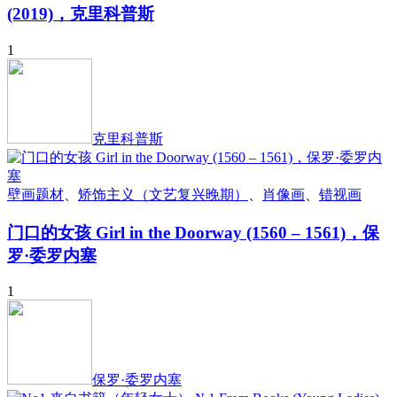
(2019)，克里科普斯
1
克里科普斯
壁画题材
、
矫饰主义（文艺复兴晚期）
、
肖像画
、
错视画
门口的女孩 Girl in the Doorway (1560 – 1561)，保
罗·委罗内塞
1
保罗·委罗内塞