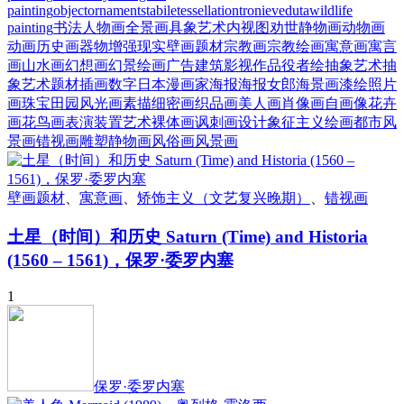
painting
object
ornament
stabile
tessellation
tronie
veduta
wildlife
painting
书法
人物画
全景画
具象艺术
内视图
劝世静物画
动物画
动画
历史画
器物
增强现实
壁画题材
宗教画
宗教绘画
寓意画
寓言
画
山水画
幻想画
幻景绘画
广告
建筑
影视作品
役者绘
抽象艺术
抽
象艺术题材
插画
数字
日本漫画家
海报
海报女郎
海景画
漆绘
照片
画
珠宝
田园风光画
素描
细密画
织品画
美人画
肖像画
自画像
花卉
画
花鸟画
表演
装置艺术
裸体画
讽刺画
设计
象征主义绘画
都市风
景画
错视画
雕塑
静物画
风俗画
风景画
壁画题材
、
寓意画
、
矫饰主义（文艺复兴晚期）
、
错视画
土星（时间）和历史 Saturn (Time) and Historia
(1560 – 1561)，保罗·委罗内塞
1
保罗·委罗内塞