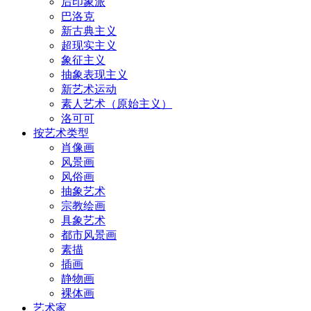
后印象派
巴洛克
新古典主义
超现实主义
象征主义
抽象表现主义
新艺术运动
素人艺术（原始主义）
洛可可
按艺术类型
肖像画
风景画
风俗画
抽象艺术
宗教绘画
具象艺术
都市风景画
素描
插画
静物画
裸体画
艺术家