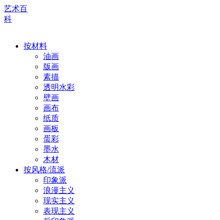
艺术百
科
按材料
油画
版画
素描
透明水彩
壁画
画布
纸质
画板
蛋彩
墨水
木材
按风格/流派
印象派
浪漫主义
现实主义
表现主义