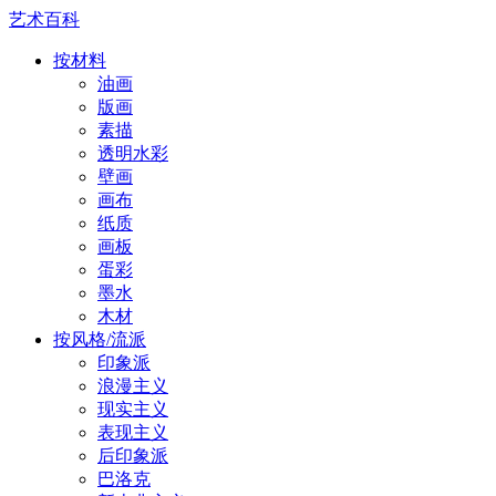
艺术百科
按材料
油画
版画
素描
透明水彩
壁画
画布
纸质
画板
蛋彩
墨水
木材
按风格/流派
印象派
浪漫主义
现实主义
表现主义
后印象派
巴洛克