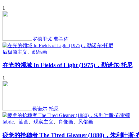
1
罗德里戈·弗兰佐
后极简主义
、
织品画
在光的领域 In Fields of Light (1975)，勒诺尔·托尼
1
勒诺尔·托尼
fabric
、
油画
、
现实主义
、
肖像画
、
风俗画
疲惫的拾穗者 The Tired Gleaner (1880)，朱利叶斯