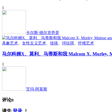
1
卡尔斯·德尔克劳是
具象艺术
、
女性主义艺术
、
挂毯
、
珂拉琪
、
纤维艺术
马尔科姆X、莫利、马蒂斯和我 Malcom X, Morley, Mat
1
艾玛·阿莫斯
评论
0
请先
登录
！