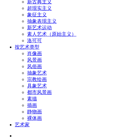
新古典主义
超现实主义
象征主义
抽象表现主义
新艺术运动
素人艺术（原始主义）
洛可可
按艺术类型
肖像画
风景画
风俗画
抽象艺术
宗教绘画
具象艺术
都市风景画
素描
插画
静物画
裸体画
艺术家