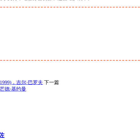
31 (1999)，吉尔·巴罗夫
下一篇
)，阿尔芒德·基约曼
兰佐