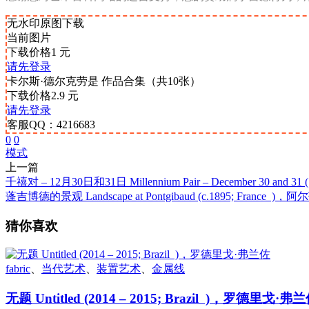
无水印原图下载
当前图片
下载价格
1
元
请先登录
卡尔斯·德尔克劳是 作品合集（共10张）
下载价格
2.9
元
请先登录
客服QQ：4216683
0
0
模式
上一篇
千禧对 – 12月30日和31日 Millennium Pair – December 30 and 
蓬吉博德的景观 Landscape at Pontgibaud (c.1895; France 
猜你喜欢
fabric
、
当代艺术
、
装置艺术
、
金属线
无题 Untitled (2014 – 2015; Brazil )，罗德里戈·弗