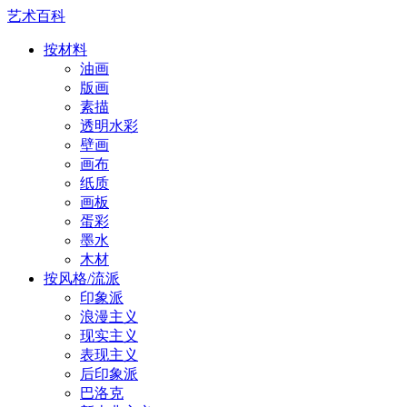
艺术百科
按材料
油画
版画
素描
透明水彩
壁画
画布
纸质
画板
蛋彩
墨水
木材
按风格/流派
印象派
浪漫主义
现实主义
表现主义
后印象派
巴洛克