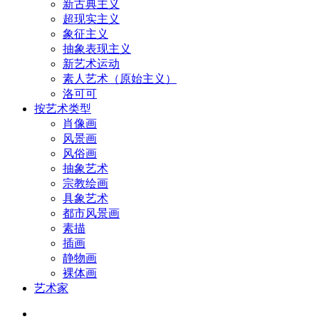
新古典主义
超现实主义
象征主义
抽象表现主义
新艺术运动
素人艺术（原始主义）
洛可可
按艺术类型
肖像画
风景画
风俗画
抽象艺术
宗教绘画
具象艺术
都市风景画
素描
插画
静物画
裸体画
艺术家