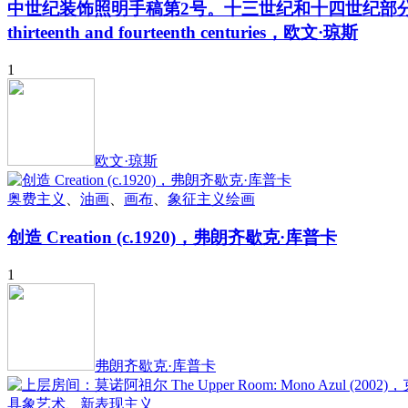
中世纪装饰照明手稿第2号。十三世纪和十四世纪部分照明手稿 Medieval Or
thirteenth and fourteenth centuries，欧文·琼斯
1
欧文·琼斯
奥费主义
、
油画
、
画布
、
象征主义绘画
创造 Creation (c.1920)，弗朗齐歇克·库普卡
1
弗朗齐歇克·库普卡
具象艺术
、
新表现主义