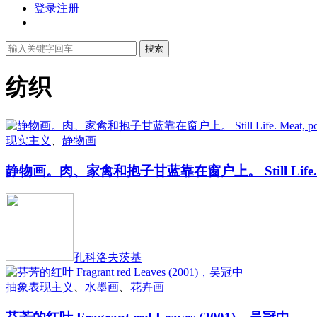
登录
注册
搜索
纺织
现实主义
、
静物画
静物画。肉、家禽和抱子甘蓝靠在窗户上。 Still Life. Meat, po
孔科洛夫茨基
抽象表现主义
、
水墨画
、
花卉画