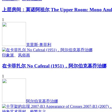
上层房间：莫诺阿祖尔 The Upper Room: Mono Azu
1
克里斯·奥菲利
印象派
、
风俗画
在卡菲扎尔 No Cafezal (1951)，阿尔伯克基乔治娜
1
阿尔伯克基乔治娜
抽象艺术题材
、
极繁主义