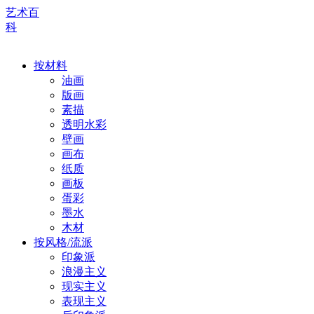
艺术百
科
按材料
油画
版画
素描
透明水彩
壁画
画布
纸质
画板
蛋彩
墨水
木材
按风格/流派
印象派
浪漫主义
现实主义
表现主义