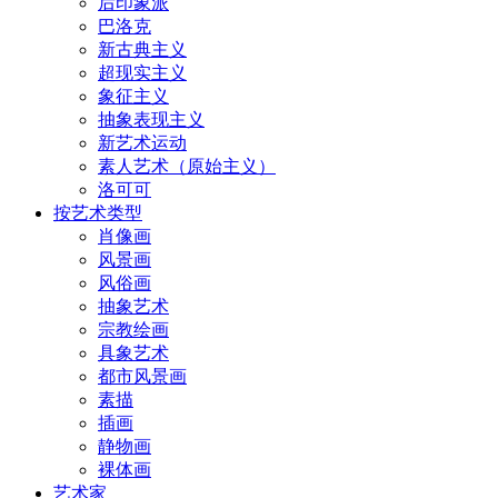
后印象派
巴洛克
新古典主义
超现实主义
象征主义
抽象表现主义
新艺术运动
素人艺术（原始主义）
洛可可
按艺术类型
肖像画
风景画
风俗画
抽象艺术
宗教绘画
具象艺术
都市风景画
素描
插画
静物画
裸体画
艺术家