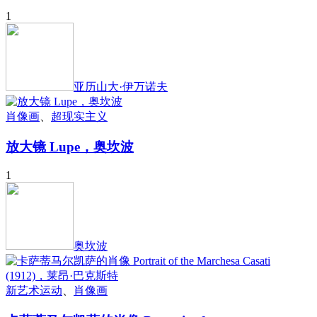
1
亚历山大·伊万诺夫
肖像画
、
超现实主义
放大镜 Lupe，奥坎波
1
奥坎波
新艺术运动
、
肖像画