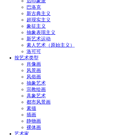
后印象派
巴洛克
新古典主义
超现实主义
象征主义
抽象表现主义
新艺术运动
素人艺术（原始主义）
洛可可
按艺术类型
肖像画
风景画
风俗画
抽象艺术
宗教绘画
具象艺术
都市风景画
素描
插画
静物画
裸体画
艺术家