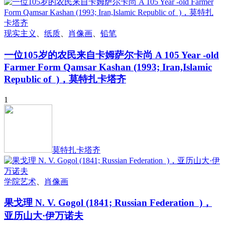
现实主义
、
纸质
、
肖像画
、
铅笔
一位105岁的农民来自卡姆萨尔卡尚 A 105 Year -old
Farmer Form Qamsar Kashan (1993; Iran,Islamic
Republic of )，莫特扎卡塔齐
1
莫特扎卡塔齐
学院艺术
、
肖像画
果戈理 N. V. Gogol (1841; Russian Federation )，
亚历山大·伊万诺夫