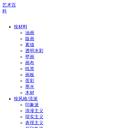
艺术百
科
按材料
油画
版画
素描
透明水彩
壁画
画布
纸质
画板
蛋彩
墨水
木材
按风格/流派
印象派
浪漫主义
现实主义
表现主义