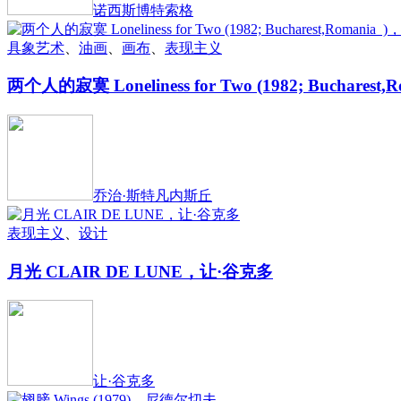
诺西斯博特索格
具象艺术
、
油画
、
画布
、
表现主义
两个人的寂寞 Loneliness for Two (1982; Buchar
乔治·斯特凡内斯丘
表现主义
、
设计
月光 CLAIR DE LUNE，让·谷克多
让·谷克多