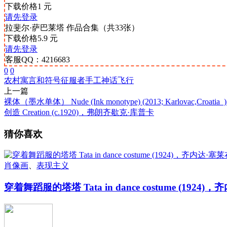
下载价格
1
元
请先登录
拉斐尔·萨巴莱塔 作品合集（共33张）
下载价格
5.9
元
请先登录
客服QQ：4216683
0
0
农村
寓言和符号
征服者
手工
神话
飞行
上一篇
裸体（墨水单体） Nude (Ink monotype) (2013; Karlovac,C
创造 Creation (c.1920)，弗朗齐歇克·库普卡
猜你喜欢
肖像画
、
表现主义
穿着舞蹈服的塔塔 Tata in dance costume (192