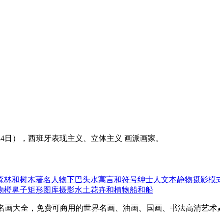
960年6月24日），西班牙表现主义、立体主义 画派画家。
森林和树木
著名人物
下巴
头
水
寓言和符号
绅士
人
文本
静物摄影
模
物
橙
鼻子
矩形
图库摄影
水土
花卉和植物
船和船
eserved | 艺术百科-世界名画大全，免费可商用的世界名画、油画、国画、书法高清