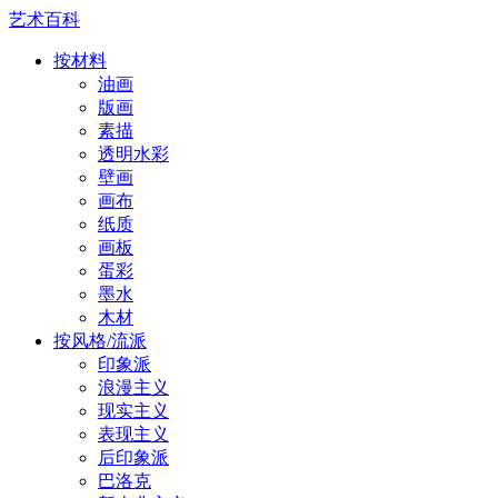
艺术百科
按材料
油画
版画
素描
透明水彩
壁画
画布
纸质
画板
蛋彩
墨水
木材
按风格/流派
印象派
浪漫主义
现实主义
表现主义
后印象派
巴洛克