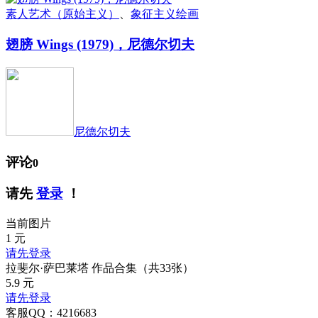
素人艺术（原始主义）
、
象征主义绘画
翅膀 Wings (1979)，尼德尔切夫
尼德尔切夫
评论
0
请先
登录
！
当前图片
1
元
请先登录
拉斐尔·萨巴莱塔 作品合集（共33张）
5.9
元
请先登录
客服QQ：4216683