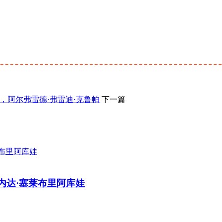
roatia )，阿尔弗雷德·弗雷迪·克鲁帕
下一篇
4)，齐内达·塞莱布里阿库娃