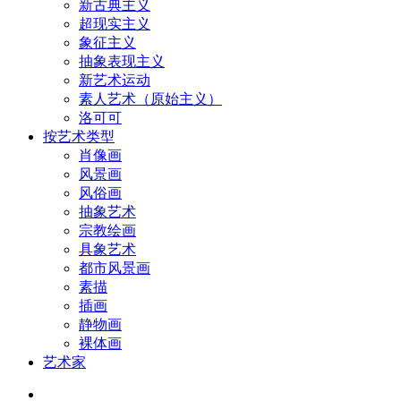
新古典主义
超现实主义
象征主义
抽象表现主义
新艺术运动
素人艺术（原始主义）
洛可可
按艺术类型
肖像画
风景画
风俗画
抽象艺术
宗教绘画
具象艺术
都市风景画
素描
插画
静物画
裸体画
艺术家