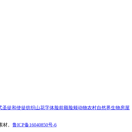
式
圣徒和使徒
纺织
山
花
字体
脸
前额
脸颊
动物
农村
自然界
生物
房屋
艺术素材。
鲁ICP备16040850号-6