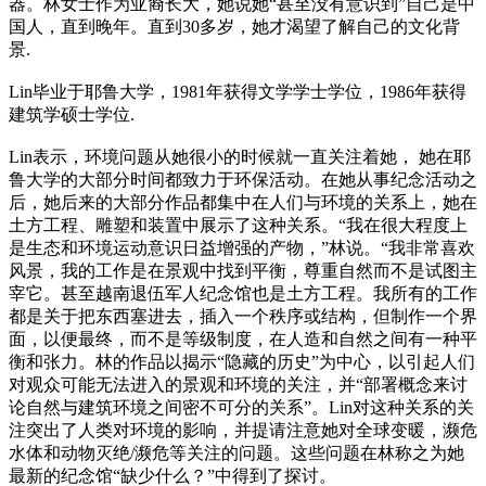
器。林女士作为亚裔长大，她说她“甚至没有意识到”自己是中
国人，直到晚年。直到30多岁，她才渴望了解自己的文化背
景.
Lin毕业于耶鲁大学，1981年获得文学学士学位，1986年获得
建筑学硕士学位.
Lin表示，环境问题从她很小的时候就一直关注着她， 她在耶
鲁大学的大部分时间都致力于环保活动。在她从事纪念活动之
后，她后来的大部分作品都集中在人们与环境的关系上，她在
土方工程、雕塑和装置中展示了这种关系。“我在很大程度上
是生态和环境运动意识日益增强的产物，”林说。“我非常喜欢
风景，我的工作是在景观中找到平衡，尊重自然而不是试图主
宰它。甚至越南退伍军人纪念馆也是土方工程。我所有的工作
都是关于把东西塞进去，插入一个秩序或结构，但制作一个界
面，以便最终，而不是等级制度，在人造和自然之间有一种平
衡和张力。林的作品以揭示“隐藏的历史”为中心，以引起人们
对观众可能无法进入的景观和环境的关注，并“部署概念来讨
论自然与建筑环境之间密不可分的关系”。Lin对这种关系的关
注突出了人类对环境的影响，并提请注意她对全球变暖，濒危
水体和动物灭绝/濒危等关注的问题。这些问题在林称之为她
最新的纪念馆“缺少什么？”中得到了探讨。