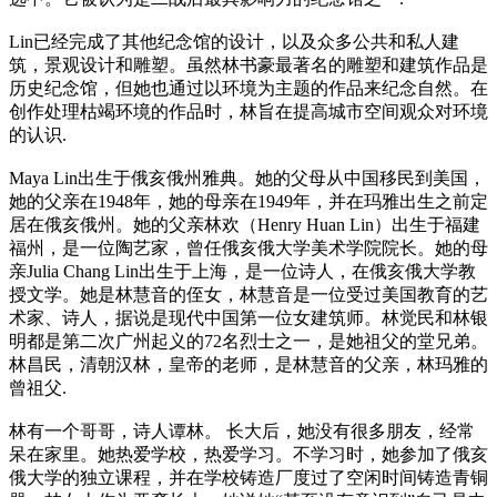
Lin已经完成了其他纪念馆的设计，以及众多公共和私人建
筑，景观设计和雕塑。虽然林书豪最著名的雕塑和建筑作品是
历史纪念馆，但她也通过以环境为主题的作品来纪念自然。在
创作处理枯竭环境的作品时，林旨在提高城市空间观众对环境
的认识.
Maya Lin出生于俄亥俄州雅典。她的父母从中国移民到美国，
她的父亲在1948年，她的母亲在1949年，并在玛雅出生之前定
居在俄亥俄州。她的父亲林欢（Henry Huan Lin）出生于福建
福州，是一位陶艺家，曾任俄亥俄大学美术学院院长。她的母
亲Julia Chang Lin出生于上海，是一位诗人，在俄亥俄大学教
授文学。她是林慧音的侄女，林慧音是一位受过美国教育的艺
术家、诗人，据说是现代中国第一位女建筑师。林觉民和林银
明都是第二次广州起义的72名烈士之一，是她祖父的堂兄弟。
林昌民，清朝汉林，皇帝的老师，是林慧音的父亲，林玛雅的
曾祖父.
林有一个哥哥，诗人谭林。 长大后，她没有很多朋友，经常
呆在家里。她热爱学校，热爱学习。不学习时，她参加了俄亥
俄大学的独立课程，并在学校铸造厂度过了空闲时间铸造青铜