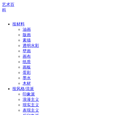
艺术百
科
按材料
油画
版画
素描
透明水彩
壁画
画布
纸质
画板
蛋彩
墨水
木材
按风格/流派
印象派
浪漫主义
现实主义
表现主义