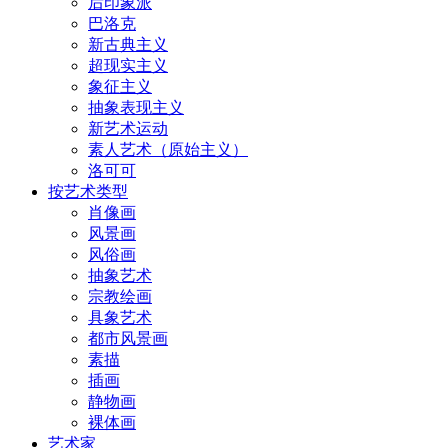
后印象派
巴洛克
新古典主义
超现实主义
象征主义
抽象表现主义
新艺术运动
素人艺术（原始主义）
洛可可
按艺术类型
肖像画
风景画
风俗画
抽象艺术
宗教绘画
具象艺术
都市风景画
素描
插画
静物画
裸体画
艺术家