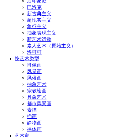
后印象派
巴洛克
新古典主义
超现实主义
象征主义
抽象表现主义
新艺术运动
素人艺术（原始主义）
洛可可
按艺术类型
肖像画
风景画
风俗画
抽象艺术
宗教绘画
具象艺术
都市风景画
素描
插画
静物画
裸体画
艺术家