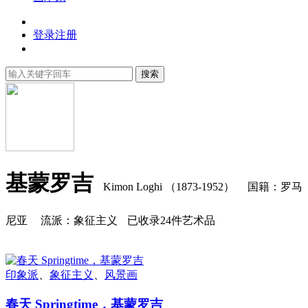
登录
注册
搜索
基蒙罗吉
Kimon Loghi （1873-1952）
国籍：罗马
尼亚
流派：象征主义
已收录24件艺术品
印象派
、
象征主义
、
风景画
春天 Springtime，基蒙罗吉