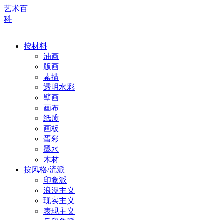
艺术百
科
按材料
油画
版画
素描
透明水彩
壁画
画布
纸质
画板
蛋彩
墨水
木材
按风格/流派
印象派
浪漫主义
现实主义
表现主义