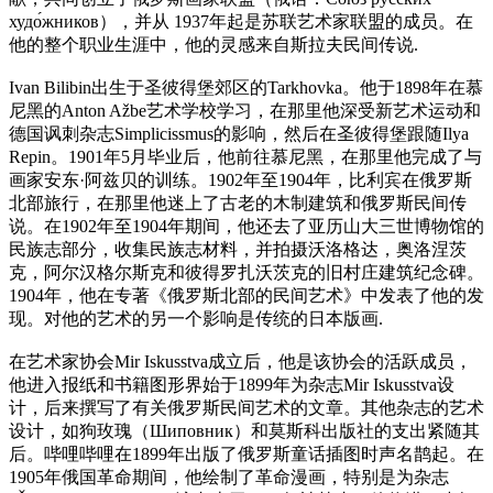
худо́жников），并从 1937年起是苏联艺术家联盟的成员。在
他的整个职业生涯中，他的灵感来自斯拉夫民间传说.
Ivan Bilibin出生于圣彼得堡郊区的Tarkhovka。他于1898年在慕
尼黑的Anton Ažbe艺术学校学习，在那里他深受新艺术运动和
德国讽刺杂志Simplicissmus的影响，然后在圣彼得堡跟随Ilya
Repin。1901年5月毕业后，他前往慕尼黑，在那里他完成了与
画家安东·阿兹贝的训练。1902年至1904年，比利宾在俄罗斯
北部旅行，在那里他迷上了古老的木制建筑和俄罗斯民间传
说。在1902年至1904年期间，他还去了亚历山大三世博物馆的
民族志部分，收集民族志材料，并拍摄沃洛格达，奥洛涅茨
克，阿尔汉格尔斯克和彼得罗扎沃茨克的旧村庄建筑纪念碑。
1904年，他在专著《俄罗斯北部的民间艺术》中发表了他的发
现。对他的艺术的另一个影响是传统的日本版画.
在艺术家协会Mir Iskusstva成立后，他是该协会的活跃成员，
他进入报纸和书籍图形界始于1899年为杂志Mir Iskusstva设
计，后来撰写了有关俄罗斯民间艺术的文章。其他杂志的艺术
设计，如狗玫瑰（Шиповник）和莫斯科出版社的支出紧随其
后。哔哩哔哩在1899年出版了俄罗斯童话插图时声名鹊起。在
1905年俄国革命期间，他绘制了革命漫画，特别是为杂志