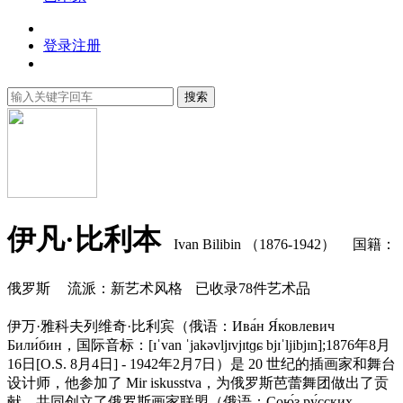
登录
注册
搜索
伊凡·比利本
Ivan Bilibin （1876-1942）
国籍：
俄罗斯
流派：新艺术风格
已收录78件艺术品
伊万·雅科夫列维奇·比利宾（俄语：Ива́н Я́ковлевич
Били́бин，国际音标：[ɪˈvan ˈjakəvljɪvjɪtɡɕ bjɪˈljibjɪn];1876年8月
16日[O.S. 8月4日] - 1942年2月7日）是 20 世纪的插画家和舞台
设计师，他参加了 Mir iskusstva，为俄罗斯芭蕾舞团做出了贡
献，共同创立了俄罗斯画家联盟（俄语：Сою́з ру́сских