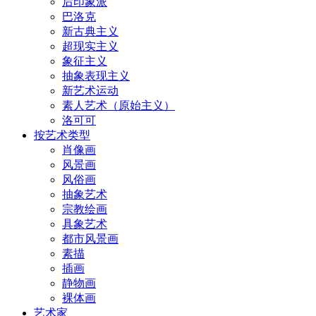
后印象派
巴洛克
新古典主义
超现实主义
象征主义
抽象表现主义
新艺术运动
素人艺术（原始主义）
洛可可
按艺术类型
肖像画
风景画
风俗画
抽象艺术
宗教绘画
具象艺术
都市风景画
素描
插画
静物画
裸体画
艺术家