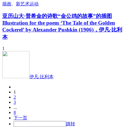
插画
、
新艺术运动
亚历山大·普希金的诗歌“金公鸡的故事”的插图
Illustration for the poem ‘The Tale of the Golden
Cockerel’ by Alexander Pushkin (1906)，伊凡·比利
本
1
伊凡·比利本
1
2
3
...
8
下一页
跳转