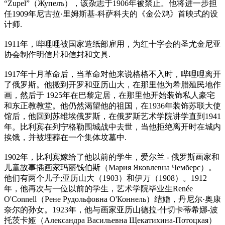
“Župel”（Жупелъ），该杂志于1906年被禁止。他将进一步担
任1909年尼古拉·里姆斯基-科萨科夫的《金公鸡》首映式的设
计师.
1911年，哔哩哩被国家造纸部雇用，为红十字会的圣尤金尼亚
协会制作明信片和信封和文具.
1917年十月革命后，当革命对他来说格格不入时，哔哩哩离开
了俄罗斯。他搬到开罗和亚历山大，在那里他为希腊殖民地作
画，然后于 1925年在巴黎定居，在那里他开始装饰私人豪宅
和东正教教堂。他仍然渴望他的祖国，在1936年装饰苏联大使
馆后，他回到苏维埃俄罗斯，在俄罗斯艺术学院讲学直到1941
年。比利宾在列宁格勒围城战中去世，当他拒绝离开时在城内
挨饿，并被埋葬在一个集体坟墓中.
1902年，比利宾嫁给了他以前的学生，爱尔兰 - 俄罗斯画家和
儿童故事插画家玛丽钱伯斯（Мария Яковлевна Чемберс）。
他们有两个儿子;亚历山大（1903）和伊万（1908）。1912
年，他再次与一位以前的学生，艺术学院毕业生Renée
O'Connell（Рене Рудольфовна О'Коннель）结婚，丹尼尔·奥康
奈尔的孙女。1923年，他与画家亚历山德拉·什切卡蒂希娜-波
托茨卡娅（Александра Васильевна Щекатихина-Потоцкая）