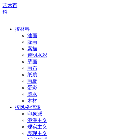
艺术百
科
按材料
油画
版画
素描
透明水彩
壁画
画布
纸质
画板
蛋彩
墨水
木材
按风格/流派
印象派
浪漫主义
现实主义
表现主义