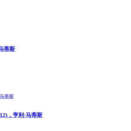
利·马蒂斯
c.1912)，亨利·马蒂斯