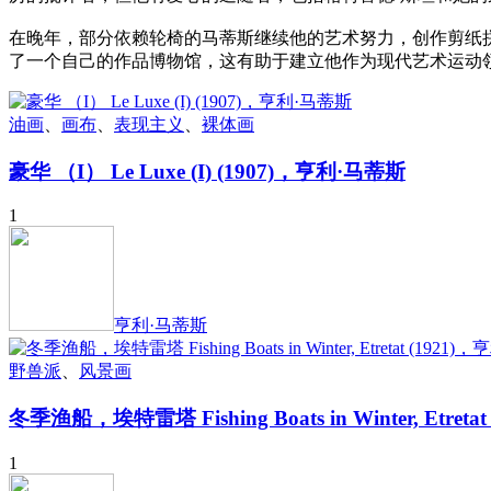
在晚年，部分依赖轮椅的马蒂斯继续他的艺术努力，创作剪纸拼
了一个自己的作品博物馆，这有助于建立他作为现代艺术运动
油画
、
画布
、
表现主义
、
裸体画
豪华 （I） Le Luxe (I) (1907)，亨利·马蒂斯
1
亨利·马蒂斯
野兽派
、
风景画
冬季渔船，埃特雷塔 Fishing Boats in Winter, Etret
1