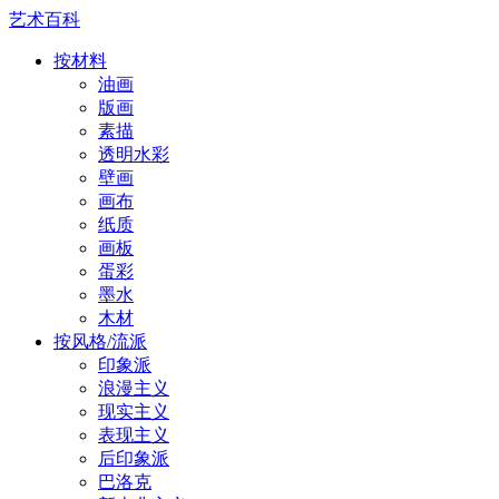
艺术百科
按材料
油画
版画
素描
透明水彩
壁画
画布
纸质
画板
蛋彩
墨水
木材
按风格/流派
印象派
浪漫主义
现实主义
表现主义
后印象派
巴洛克