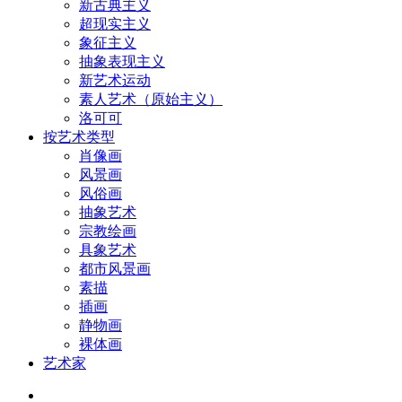
新古典主义
超现实主义
象征主义
抽象表现主义
新艺术运动
素人艺术（原始主义）
洛可可
按艺术类型
肖像画
风景画
风俗画
抽象艺术
宗教绘画
具象艺术
都市风景画
素描
插画
静物画
裸体画
艺术家