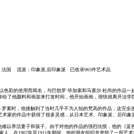
：法国
流派：印象派,后印象派
已收录965件艺术品
以色彩的使用而闻名，与巴勃罗·毕加索和马塞尔·杜尚的作品一
亲给了他颜料和画架来打发时间，他开始画画，很快就离开法学
翰·彼得·罗素时，他接触到了当时几乎不为人知的梵高的作品，这
艺术家的作品中获得了很多灵感，从日本艺术、印象派、后印象
他难以养活妻子和孩子。由于对他的作品的强烈仇恨，他的《蓝色
人。在1907年至1911年期间，他的朋友组织并资助了一所艺