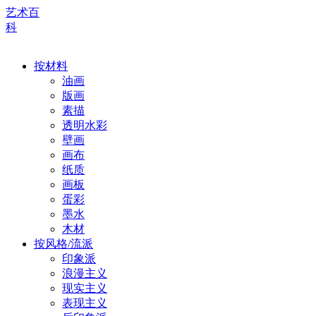
艺术百
科
按材料
油画
版画
素描
透明水彩
壁画
画布
纸质
画板
蛋彩
墨水
木材
按风格/流派
印象派
浪漫主义
现实主义
表现主义