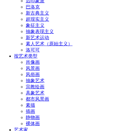
后印象派
巴洛克
新古典主义
超现实主义
象征主义
抽象表现主义
新艺术运动
素人艺术（原始主义）
洛可可
按艺术类型
肖像画
风景画
风俗画
抽象艺术
宗教绘画
具象艺术
都市风景画
素描
插画
静物画
裸体画
艺术家